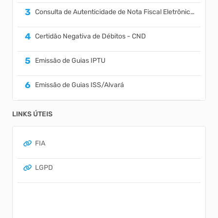
Consulta de Autenticidade de Nota Fiscal Eletrônica (NFS-e)
Certidão Negativa de Débitos - CND
Emissão de Guias IPTU
Emissão de Guias ISS/Alvará
Emissão de Protocolo/Processo Digital
LINKS ÚTEIS
Extrato de Débito
FIA
Emissão de Alvará de Localização e Funcionamento e/ou Dispen...
LGPD
Solicitação de Acesso