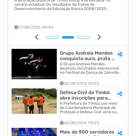
mbó
A educação pública de Timbó voltou a se destacar no
A Pr
o em
cenário estadual. Os resultados do Índice de
insc
a
Desenvolvimento da Educação Básica (IDEB) 2025
anos
724-
colocam escolas da rede municipal entre as melhores de
Fest
Santa Catarina, além de confirmarem o desempenho acima
outu
da média estadua...
07/08/2026 15h44
0
Grupo Andreia Mendes
conquista ouro, prata e
bronze no maior
O Grupo Andreia Mendes
alcançou resultados expressivos
festival de dança d...
no Festival de Dança de Joinville,
reconhecido como o maior
festival de dança do mundo.
06/08/2026 16h52
Represe...
Defesa Civil de Timbó
abre inscrições para
Curso de Formação de
A Prefeitura de Timbó, por meio
da Coordenadoria Municipal de
Agentes Voluntár...
Proteção e Defesa Civil, está com
inscrições abertas para o Curso
de Formação de Agentes...
06/08/2026 13h20
Mais de 900 servidores