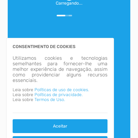
Carregando...
CONSENTIMENTO DE COOKIES
Utilizamos cookies e tecnologias
semelhantes para fornecer-lhe uma
Carregando...
melhor experiência de navegação, assim
como providenciar alguns recursos
essenciais.
Leia sobre
Políticas de uso de cookies.
Leia sobre
Políticas de privacidade.
Leia sobre
Termos de Uso.
Aceitar
Carregando...