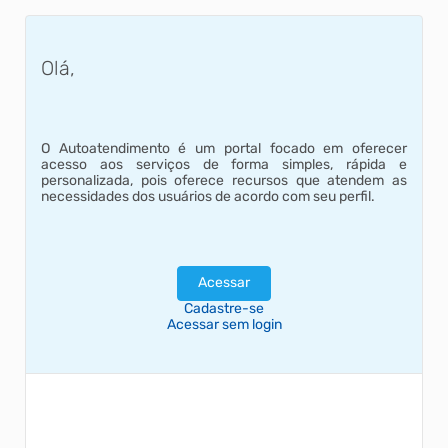
São João de Timbó
reúne mais de 15 mil
Emissão de Alvará de Localização e Funcionamento e/ou Dispen...
pessoas e consolida
O São João de Timbó encerrou
Olá,
sua edição de 2026 com grande
sucesso da edição
participação popular. Durante os
202...
Solicitação de Acesso
três dias de programação, mais
de 15 mil pessoas passaram ...
30/06/2026 13h37
O Autoatendimento é um portal focado em oferecer
acesso aos serviços de forma simples, rápida e
personalizada, pois oferece recursos que atendem as
necessidades dos usuários de acordo com seu perfil.
Acessar
Cadastre-se
Acessar sem login